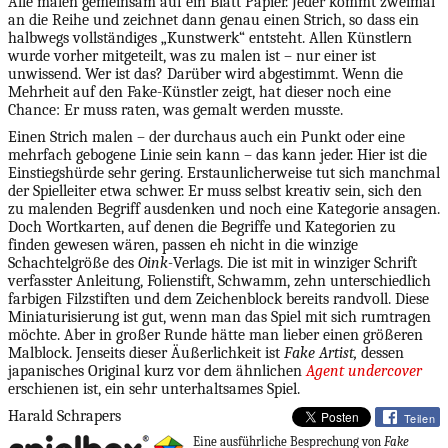
Alle malen gemeinsam auf ein Blatt Papier. Jeder kommt zweimal
an die Reihe und zeichnet dann genau einen Strich, so dass ein
halbwegs vollständiges „Kunstwerk“ entsteht. Allen Künstlern
wurde vorher mitgeteilt, was zu malen ist – nur einer ist
unwissend. Wer ist das? Darüber wird abgestimmt. Wenn die
Mehrheit auf den Fake-Künstler zeigt, hat dieser noch eine
Chance: Er muss raten, was gemalt werden musste.
Einen Strich malen – der durchaus auch ein Punkt oder eine
mehrfach gebogene Linie sein kann – das kann jeder. Hier ist die
Einstiegshürde sehr gering. Erstaunlicherweise tut sich manchmal
der Spielleiter etwa schwer. Er muss selbst kreativ sein, sich den
zu malenden Begriff ausdenken und noch eine Kategorie ansagen.
Doch Wortkarten, auf denen die Begriffe und Kategorien zu
finden gewesen wären, passen eh nicht in die winzige
Schachtelgröße des
Oink-
Verlags. Die ist mit in winziger Schrift
verfasster Anleitung, Folienstift, Schwamm, zehn unterschiedlich
farbigen Filzstiften und dem Zeichenblock bereits randvoll. Diese
Miniaturisierung ist gut, wenn man das Spiel mit sich rumtragen
möchte. Aber in großer Runde hätte man lieber einen größeren
Malblock. Jenseits dieser Äußerlichkeit ist
Fake Artist,
dessen
japanisches Original kurz vor dem ähnlichen
Agent undercover
erschienen ist, ein sehr unterhaltsames Spiel.
Harald Schrapers
Teilen
Eine ausführliche Besprechung von
Fake