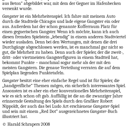
aus Beton“ abgebildet war, mit dem der Gegner im Hafenbecken
versenkt wurde.
Gangster
ist ein Mehrheitenspiel. Ich fahre mit meinem Auto
durch die Stadtteile Chicagos und lade eigene Gangster ein oder
aus. Außerdem hat der schon genannte Kofferraum Platz für
einen gegnerischen Gangster. Wenn ich möchte, kann ich auch
diesen fremden Spielstein „lebendig“ in einem anderen Stadtviertel
wieder ausladen. Denn bei den Wertungen, mit denen die drei
Durchgänge abgeschlossen werden, ist es manchmal gar nicht so
gut, die Mehrheit zu haben. Denn auch der Spieler, der die zweit-,
dritt- oder viertmeisten Gangsterfiguren in einem Stadtteil hat,
bekommt Punkte – manchmal sogar mehr als der mit den
meisten Gangstern. Die genaue Verteilung verraten die auf dem
Spielplan liegenden Punktetafeln.
Gangster
besitzt eine eher einfache Regel und ist für Spieler, die
„handgreifliche“ Themen mögen, ein sicherlich interessantes Spiel.
Ansonsten ist es aber ein eher konventionelles Mehrheitenspiel,
wie es sich schon oft gab. Auffällig ist die an die zwanziger Jahre
erinnernde Gestaltung des Spiels durch den Grafiker Robert
Nippoldt, der auch das bei Ludo Art erschienene
Gangster
-Spiel
und sein mit einem „Red Dot“ ausgezeichnetes
Gangster
-Buch
illustriert hat.
© Harald Schrapers 2008