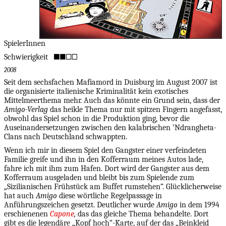
SpielerInnen
Schwierigkeit
2008
Seit dem sechsfachen Mafiamord in Duisburg im August 2007 ist
die organisierte italienische Kriminalität kein exotisches
Mittelmeerthema mehr. Auch das könnte ein Grund sein, dass der
Amigo-Verlag
das heikle Thema nur mit spitzen Fingern angefasst,
obwohl das Spiel schon in die Produktion ging, bevor die
Auseinandersetzungen zwischen den kalabrischen ’Ndrangheta-
Clans nach Deutschland schwappten.
Wenn ich mir in diesem Spiel den Gangster einer verfeindeten
Familie greife und ihn in den Kofferraum meines Autos lade,
fahre ich mit ihm zum Hafen. Dort wird der Gangster aus dem
Kofferraum ausgeladen und bleibt bis zum Spielende zum
„Sizilianischen Frühstück am Buffet rumstehen“. Glücklicherweise
hat auch
Amigo
diese wörtliche Regelpassage in
Anführungszeichen gesetzt. Deutlicher wurde
Amigo
in dem 1994
erschienenen
Capone
,
das das gleiche Thema behandelte. Dort
gibt es die legendäre „Kopf hoch“-Karte, auf der das „Beinkleid