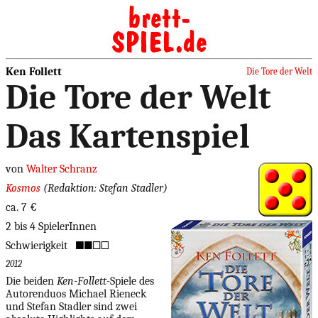
Ken Follett
Die Tore der Welt
Die Tore der Welt
Das Kartenspiel
von
Walter Schranz
Kosmos
(Redaktion: Stefan Stadler)
ca. 7 €
2 bis 4 SpielerInnen
Schwierigkeit
2012
Die beiden
Ken-Follett-
Spiele des
Autorenduos Michael Rieneck
und Stefan Stadler sind zwei