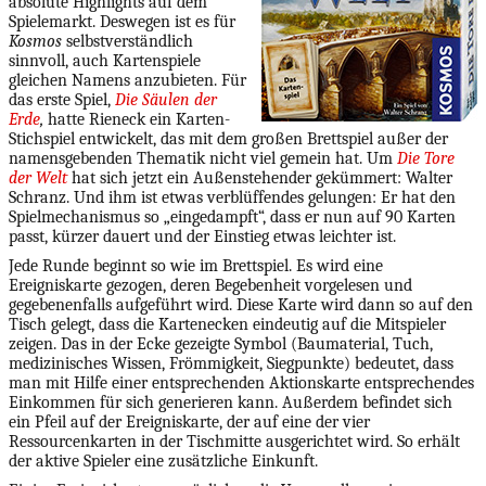
absolute Highlights auf dem
Spielemarkt. Deswegen ist es für
Kosmos
selbstverständlich
sinnvoll, auch Kartenspiele
gleichen Namens anzubieten. Für
das erste Spiel,
Die Säulen der
Erde
,
hatte Rieneck ein Karten-
Stichspiel entwickelt, das mit dem großen Brettspiel außer der
namensgebenden Thematik nicht viel gemein hat. Um
Die Tore
der Welt
hat sich jetzt ein Außenstehender gekümmert: Walter
Schranz. Und ihm ist etwas verblüffendes gelungen: Er hat den
Spielmechanismus so „eingedampft“, dass er nun auf 90 Karten
passt, kürzer dauert und der Einstieg etwas leichter ist.
Jede Runde beginnt so wie im Brettspiel. Es wird eine
Ereigniskarte gezogen, deren Begebenheit vorgelesen und
gegebenenfalls aufgeführt wird. Diese Karte wird dann so auf den
Tisch gelegt, dass die Kartenecken eindeutig auf die Mitspieler
zeigen. Das in der Ecke gezeigte Symbol (Baumaterial, Tuch,
medizinisches Wissen, Frömmigkeit, Siegpunkte) bedeutet, dass
man mit Hilfe einer entsprechenden Aktionskarte entsprechendes
Einkommen für sich generieren kann. Außerdem befindet sich
ein Pfeil auf der Ereigniskarte, der auf eine der vier
Ressourcenkarten in der Tischmitte ausgerichtet wird. So erhält
der aktive Spieler eine zusätzliche Einkunft.