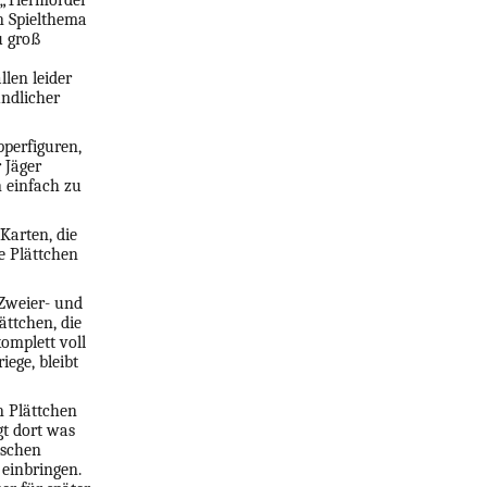
 „Tiermörder“
n Spielthema
u groß
len leider
undlicher
pperfiguren,
 Jäger
n einfach zu
Karten, die
e Plättchen
 Zweier- und
ättchen, die
omplett voll
iege, bleibt
n Plättchen
gt dort was
ischen
 einbringen.