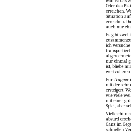
Mal ist das G
Oder das Plät
erreichen. We
Situation auf
erreichen. D
auch nur eine
Es gibt zwei
zusammenzust
ich versuche 
transportiert
abgerechnete
nur einmal g
ist, bliebe m
wertvolleren
Für
Trapper
i
mit der sehr
ersteigert. 
wie viele we
mit einer gr
Spiel, aber s
Vielleicht m
absurd ersch
Ganz im Geg
schnellen Ver