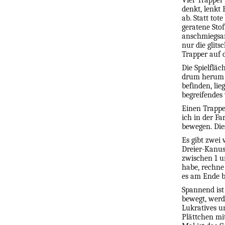
Vier Trapper
denkt, lenkt
ab. Statt tot
geratene Stof
anschmiegsam
nur die glits
Trapper auf 
Die Spielfläc
drum herum li
befinden, li
begreifendes 
Einen Trappe
ich in der Fa
bewegen. Die
Es gibt zwei
Dreier-Kanus,
zwischen 1 u
habe, rechne 
es am Ende b
Spannend ist
bewegt, werd
Lukratives u
Plättchen mi