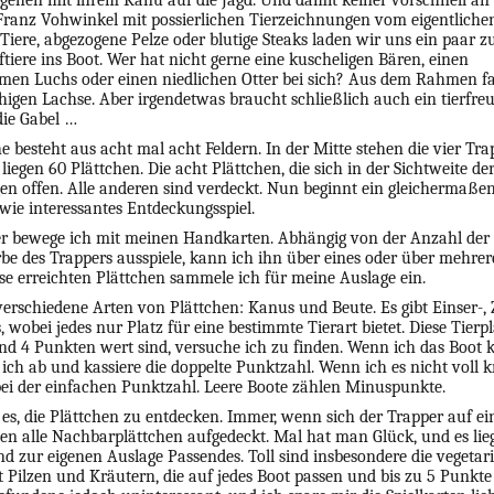
 gehen mit ihrem Kanu auf die Jagd. Und damit keiner vorschnell an
 Franz Vohwinkel mit possierlichen Tierzeichnungen vom eigentliche
e Tiere, abgezogene Pelze oder blutige Steaks laden wir uns ein paar z
ftiere ins Boot. Wer hat nicht gerne eine kuscheligen Bären, einen
en Luchs oder einen niedlichen Otter bei sich? Aus dem Rahmen fal
chigen Lachse. Aber irgendetwas braucht schließlich auch ein tierfre
die Gabel …
he besteht aus acht mal acht Feldern. In der Mitte stehen die vier Tra
egen 60 Plättchen. Die acht Plättchen, die sich in der Sichtweite der
egen offen. Alle anderen sind verdeckt. Nun beginnt ein gleichermaße
wie interessantes Entdeckungsspiel.
r bewege ich mit meinen Handkarten. Abhängig von der Anzahl der 
rbe des Trappers ausspiele, kann ich ihn über eines oder über mehrer
se erreichten Plättchen sammele ich für meine Auslage ein.
 verschiedene Arten von Plättchen: Kanus und Beute. Es gibt Einser-,
 wobei jedes nur Platz für eine bestimmte Tierart bietet. Diese Tierpl
nd 4 Punkten wert sind, versuche ich zu finden. Wenn ich das Boot k
ich ab und kassiere die doppelte Punktzahl. Wenn ich es nicht voll kr
ei der einfachen Punktzahl. Leere Boote zählen Minuspunkte.
 es, die Plättchen zu entdecken. Immer, wenn sich der Trapper auf ei
en alle Nachbarplättchen aufgedeckt. Mal hat man Glück, und es lie
nd zur eigenen Auslage Passendes. Toll sind insbesondere die vegetar
t Pilzen und Kräutern, die auf jedes Boot passen und bis zu 5 Punkte