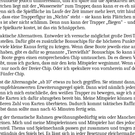
efundene jedoch uninteressant, und ich spare mir die Spielkarten lieb
tchen liegt mit der „Wasserseite“ zum Trapper, dann kann er es eh ni
nn sich die Spielfläche im Laufe der Zeit immer mehr leert, tritt häuf
, dass eine Trapperfigur im „Nichts“ steht – sie kann kein Plättchen
as ist aber nicht schlimm. Denn nun kann der Trapper „fliegen“ – und
 Spielkarte kostet, ist das ein Schnäppchen.
 taktische Alternativen. Entweder ich versuche möglichst große Drei-
ellen. Dafür gibt es zusätzliche Bonuschips für die höchsten Punkt
viele kleine Kanus fertig zu kriegen. Wenn diese Boote jeweils eine a
 haben, gibt es dafür so genannte „Tiervielfalt“ Bonuschips. So kann ic
 Boote gegen einen entsprechenden Chip umtauschen. Da es diesen V
ibt, muss ich gucken, dass mir den kein Mitspieler wegnimmt. Wenn 
ir nur noch der Dreier-Chip. Oder ich spekuliere von vornherein auf d
 Fünfer-Chip.
st die Altersangabe „ab 10“ etwas zu hoch gegriffen. Sie stimmt da
 empfehlenswerten Erweiterungsregel spielt. Dann wird nämlich jede
Wenn ich mich entschließe, den weißen Trapper zu bewegen, sage ich 
iße Karten ich dafür abzugeben bereit bin. Meine Mitspieler können
ößeren Zahl von Karten überbieten. Dadurch kommt taktisches Raffin
elbst dann sollte man nach 45 Minuten fertig sein.
ag der thematische Rahmen gewöhnungsbedürftig sein oder Manche
einen. Mich und meine Mitspielerinnen und Mitspieler hat dies jedoch
enteil. Thema und Spielmechanik passen gut zusammen und tragen 
ständnis des Spiels bei. Es Iässt sich in jeder Besetzung gleichermaße