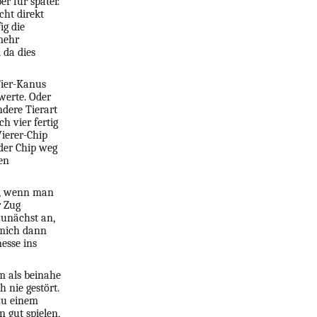
er für später.
cht direkt
ig die
 mehr
 da dies
Tier-Kanus
werte. Oder
ndere Tierart
h vier fertig
ierer-Chip
der Chip weg
en
nn, wenn man
r Zug
zunächst an,
 mich dann
esse ins
m als beinahe
 nie gestört.
zu einem
n gut spielen,