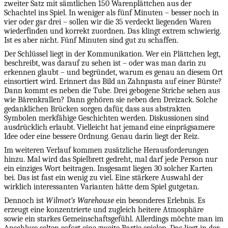
zweiter Satz mit sämtlichen 150 Warenplättchen aus der
Schachtel ins Spiel. In weniger als fünf Minuten – besser noch in
vier oder gar drei – sollen wir die 35 verdeckt liegenden Waren
wiederfinden und korrekt zuordnen. Das klingt extrem schwierig.
Ist es aber nicht. Fünf Minuten sind gut zu schaffen.
Der Schlüssel liegt in der Kommunikation. Wer ein Plättchen legt,
beschreibt, was darauf zu sehen ist – oder was man darin zu
erkennen glaubt – und begründet, warum es genau an diesem Ort
einsortiert wird. Erinnert das Bild an Zahnpasta auf einer Bürste?
Dann kommt es neben die Tube. Drei gebogene Striche sehen aus
wie Bärenkrallen? Dann gehören sie neben den Dreizack. Solche
gedanklichen Brücken sorgen dafür, dass aus abstrakten
Symbolen merkfähige Geschichten werden. Diskussionen sind
ausdrücklich erlaubt. Vielleicht hat jemand eine einprägsamere
Idee oder eine bessere Ordnung. Genau darin liegt der Reiz.
Im weiteren Verlauf kommen zusätzliche Herausforderungen
hinzu. Mal wird das Spielbrett gedreht, mal darf jede Person nur
ein einziges Wort beitragen. Insgesamt liegen 30 solcher Karten
bei. Das ist fast ein wenig zu viel. Eine stärkere Auswahl der
wirklich interessanten Varianten hätte dem Spiel gutgetan.
Dennoch ist
Wilmot’s Warehouse
ein besonderes Erlebnis. Es
erzeugt eine konzentrierte und zugleich heitere Atmosphäre
sowie ein starkes Gemeinschaftsgefühl. Allerdings möchte man im