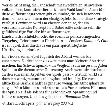
Wer es nicht mag, die Landschaft mit zweckfreien Bauwerken
vollzustellen, kann sich alternativ auch Wald kaufen. Auch für
diese Aufforstungsarbeiten gibt es Punkte, die sich besonders
dann lohnen, wenn man der einzige Spieler ist, der diese Strategie
verfolgt. Gewinnen wird am ehesten derjenige, der ein
vorausschauendes Konzept hat. Dabei sollte nicht so sehr die
gefühlsmäßige Vorliebe für Aufforstungen,
Landschaftsarchitektur oder die ebenfalls punktebringenden
Tiergehege Leitschnur des Handelns sein. Sondern
Diamonds Club
ist ein Spiel, dass durchaus ein paar spielstrategische
Überlegungen erfordert.
Im Vier-Personen-Spiel fügt sich der Ablauf wunderbar
zusammen. Zu dritt oder zu zweit muss man kleinere Abstriche
machen. Ein Schwachpunkt – im Vergleich zum insgesamt guten
Spiel – ist die thematische Umsetzung. Auch wenn sie durchaus
zu den einzelnen Aspekten des Spiels passt – letztlich wirkt sie
doch ein wenig zusammenhangslos und beliebig. Die etwas
altbackene Grafik schafft es genauso wenig, für Atmosphäre zu
sorgen. Man könnte es andersherum als Vorteil sehen: Hier muss
der Spielablauf als solches für Lebendigkeit, Spannung und
Interesse sorgen. Und dies gelingt dem
Diamonds Club.
© Harald Schrapers
· games we play 2009
–11