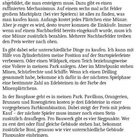
abgebildet, die man ersteigern muss. Dazu gibt es einen
raffinierten Mechanismus. Auf einem sechs mal acht Felder
großem Marktplatz (bei vier Spielern) ist alles zu finden, was
man kaufen kann. Anfangs kostet jedes Plättchen eine Münze.
Aber je enger es wird, desto teurer kommen die Einkäufe. Immer
wenn auf einem Nachbarfeld bereits eingekauft wurde, muss ich
eine Münze zusätzlich bezahlen. Mehrere Nachbarfelder treiben
den Preis weiter nach oben.
Es gibt dabei sehr unterschiedliche Dinge zu kaufen. Ich kann mit
Hilfe von Zylinderhüten meine Position auf der Startspielerleiste
verbessern. Oder einen Wildpark, einen Teich beziehungsweise
eine Voliere in meinem Park anlegen. Aber im Mittelpunkt stehen
Minen, Schürfrechte und Schiffe. Wenn ich einen Drilling
gesammelt habe, bekomme ich dafür in der nächsten Spielphase
eine bestimmte Zahl an Edelsteinen in der Farbe des
Minenplättchens.
In der Bauphase geht es in meinen Park. Pavillons, Orangerien,
Brunnen und Rosengärten kosten je drei Edelsteine in einer
vorgegebenen Farbkombination. Dabei steigt der Preis mit jedem
Kauf – der nächste Spieler muss immer noch einen Stein
zusätzlich drauflegen. Pro Bauwerk gibt es vier Siegpunkte. Wer
zu erst drei oder fünf gleiche Gebäude stehen hat, bekommt
zusätzliche Boni, genauso wie vier unterschiedliche Gebäude
Pluspunkte einbringen.