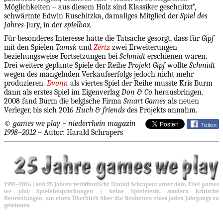
Möglichkeiten – aus diesem Holz sind Klassiker geschnitzt“,
schwärmte Edwin Ruschitzka, damaliges Mitglied der
Spiel des
Jahres-
Jury, in der
spielbox.
Für besonderes Interesse hatte die Tatsache gesorgt, dass für
Gipf
mit den Spielen
Tamsk
und
Zèrtz
zwei Erweiterungen
beziehungsweise Fortsetzungen bei
Schmidt
erschienen waren.
Drei weitere geplante Spiele der Reihe
Projekt Gipf
wollte
Schmidt
wegen des mangelnden Verkaufserfolgs jedoch nicht mehr
produzieren.
Dvonn
als viertes Spiel der Reihe musste Kris Burm
dann als erstes Spiel im Eigenverlag
Don & Co
herausbringen.
2008 fand Burm die belgische Firma
Smart Games
als neuen
Verleger, bis sich 2016
Huch & friends
des Projekts annahm.
©
games we play
– niederrhein magazin
Teilen
1998–2012
– Autor:
Harald Schrapers
1991–2016 | seit 25 Jahren veröffentlicht Harald Schrapers unter dem Titel
games
we play
Spielebesprechungen | keine Spieletests, sondern kritische
Beurteilungen, um einen Überblick über die Neuheiten eines jeden Jahrgangs zu
gewinnen