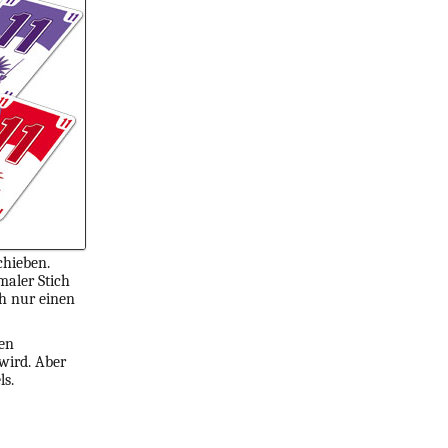
chieben.
maler Stich
ch nur einen
hen
wird. Aber
ls.