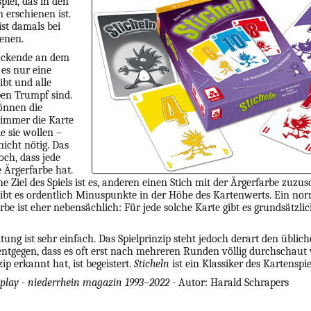
piel, das in den
 erschienen ist.
ist damals bei
enen.
uckende an dem
s es nur eine
ibt und alle
en Trumpf sind.
nnen die
 immer die Karte
ie sie wollen –
nicht nötig. Das
doch, dass jede
e Ärgerfarbe hat.
he Ziel des Spiels ist es, anderen einen Stich mit der Ärgerfarbe zuzus
ibt es ordentlich Minuspunkte in der Höhe des Kartenwerts. Ein nor
be ist eher nebensächlich: Für jede solche Karte gibt es grundsätzli
itung ist sehr einfach. Das Spielprinzip steht jedoch derart den üblic
 entgegen, dass es oft erst nach mehreren Runden völlig durchschaut 
ip erkannt hat, ist begeistert.
Sticheln
ist ein Klassiker des Kartenspie
play - niederrhein magazin 1993–2022
- Autor: Harald Schrapers