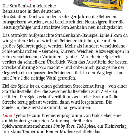
Die Straßenbahn feiert eine
Renaissance in den deutschen
Großstädten. Dort wo in den sechziger Jahren die Schienen
rausgerissen wurden, wird bereits seit den Neunzigern über die
leistungsfähige und attraktive Straßenbahn neu nachgedacht.
Das attraktiv aufgemachte Straßenbahn-Bauspiel
Linie 1
kam da
wie gerufen. Gebaut wird mit Schienenkärtchen, die auf ein
großes Spielbrett gelegt werden. Mehr als hundert verschiedene
Schienenkärtchen – Geraden, Kurven, Weichen, Abzweigungen in
zehn verschiedenen Varianten – gibt es. Manch eine SpielerIn
verliert da schnell den Überblick. Wem das Austüfteln der besten
Streckenführung Spaß macht – und dabei auch ganz gerne der
GegnerIn ein unpassendes Schienenstück in den Weg legt – hat
mit
Linie 1
die richtige Wahl getroffen.
Ziel des Spiels ist es, einen geheimen Streckenauftrag – von einer
Starthaltestelle über die Zwischenhaltestellen zum Ziel – zu
erfüllen. Der Spielverlauf zerfällt in zwei Teile: Erst muß die
Strecke fertig gebaut werden, dann wird losgefahren. Die
SpielerIn, die zuerst ankommt, hat gewonnen.
Linie 1
gehörte zum Premierenprogramm von Goldsieber, einer
ambitioniert gestarteten Autorenspielreihe des
Spielwarenunternehmens
Simby Toys. TM-Spiele,
ein Kleinverlag
um Klaus Teuber und Reiner Müller, gestaltete das