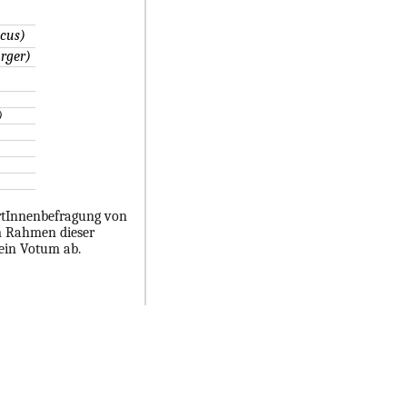
cus)
rger)
)
ertInnenbefragung von
m Rahmen dieser
sein Votum ab.