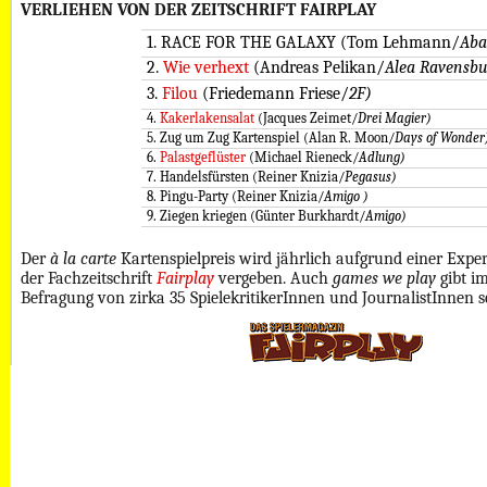
VERLIEHEN VON DER ZEITSCHRIFT FAIRPLAY
1. RACE FOR THE GALAXY (Tom Lehmann/
Aba
2.
Wie verhext
(Andreas Pelikan/
Alea Ravensbu
3.
Filou
(Friedemann Friese/
2F)
4.
Kakerlakensalat
(Jacques Zeimet/
Drei Magier)
5. Zug um Zug Kartenspiel (Alan R. Moon/
Days of Wonder
6.
Palastgeflüster
(Michael Rieneck/
Adlung)
7. Handelsfürsten (Reiner Knizia/
Pegasus)
8. Pingu-Party (Reiner Knizia/
Amigo )
9. Ziegen kriegen (Günter Burkhardt/
Amigo)
Der
à la carte
Kartenspielpreis wird jährlich aufgrund einer Exp
der Fachzeitschrift
Fairplay
vergeben. Auch
games we play
gibt i
Befragung von zirka 35 SpielekritikerInnen und JournalistInnen 