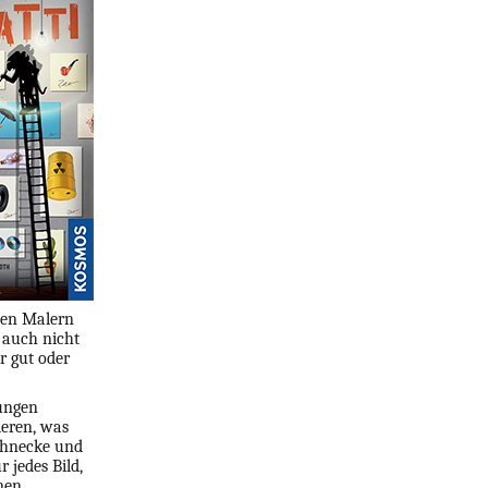
den Malern
r auch nicht
r gut oder
ungen
ieren, was
Schnecke und
 jedes Bild,
nen