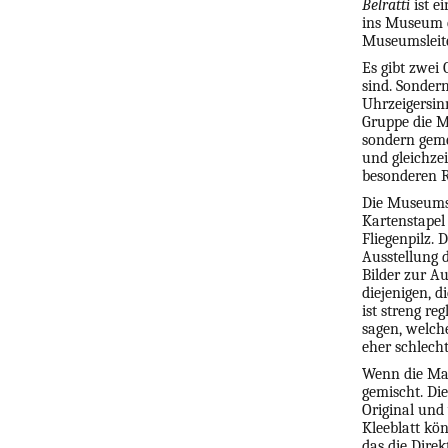
Belratti
ist e
ins Museum 
Museumsleite
Es gibt zwei 
sind. Sonder
Uhrzeigersinn
Gruppe die M
sondern gem
und gleichz
besonderen Re
Die Museums
Kartenstapel 
Fliegenpilz. 
Ausstellung 
Bilder zur A
diejenigen, 
ist streng re
sagen, welche
eher schlecht
Wenn die Mal
gemischt. Di
Original und
Kleeblatt kön
das die Dire