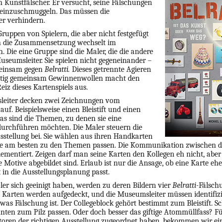
in Kunstfälscher. Er versucht, seine Fälschungen
einzuschmuggeln. Das müssen die
r verhindern.
Gruppen von Spielern, die aber nicht festgefügt
n die Zusammensetzung wechselt im
. Die eine Gruppe sind die Maler, die die andere
useumsleiter. Sie spielen nicht gegeneinander –
einsam gegen
Belratti.
Dieses getrennte Agieren
eitig gemeinsam Gewinnenwollen macht den
iz dieses Kartenspiels aus.
leiter decken zwei Zeichnungen vom
auf. Beispielsweise einen Bleistift und einen
Das sind die Themen, zu denen sie eine
durchführen möchten. Die Maler steuern die
usstellung bei. Sie wählen aus ihren Handkarten
die am besten zu den Themen passen. Die Kommunikation zwischen 
glementiert. Zeigen darf man seine Karten den Kollegen eh nicht, abe
 Motive abgebildet sind. Erlaub ist nur die Ansage, ob eine Karte ehe
 in die Ausstellungsplanung passt.
er sich geeinigt haben, werden zu deren Bildern vier
Belratti-
Fälsch
e Karten werden aufgedeckt, und die Museumsleiter müssen identifiz
 was Fälschung ist. Der Collegeblock gehört bestimmt zum Bleistift. 
nten zum Pilz passen. Oder doch besser das giftige Atommüllfass? Für
ktoren der richtigen Ausstellung zugeordnet haben, bekommen wir ei