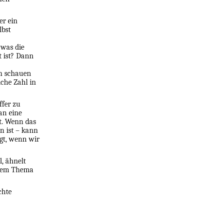
er ein
lbst
 was die
t ist? Dann
en schauen
che Zahl in
ffer zu
an eine
t. Wenn das
n ist – kann
egt, wenn wir
l, ähnelt
inem Thema
chte