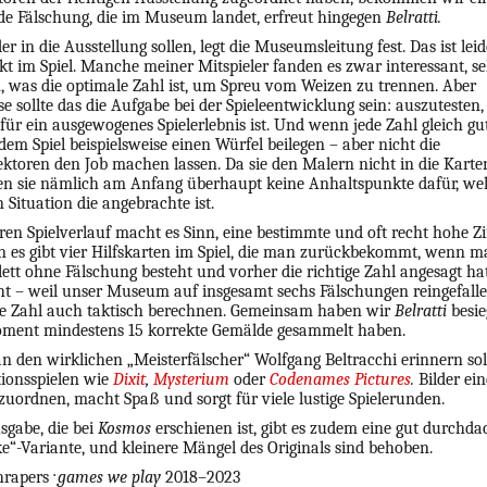
ede Fälschung, die im Museum landet, erfreut hingegen
Belratti.
der in die Ausstellung sollen, legt die Museumsleitung fest. Das ist leid
 im Spiel. Manche meiner Mitspieler fanden es zwar interessant, se
, was die optimale Zahl ist, um Spreu vom Weizen zu trennen. Aber
 sollte das die Aufgabe bei der Spieleentwicklung sein: auszutesten,
 für ein ausgewogenes Spielerlebnis ist. Und wenn jede Zahl gleich gu
em Spiel beispielsweise einen Würfel beilegen – aber nicht die
toren den Job machen lassen. Da sie den Malern nicht in die Kart
n sie nämlich am Anfang überhaupt keine Anhaltspunkte dafür, wel
n Situation die angebrachte ist.
ren Spielverlauf macht es Sinn, eine bestimmte und oft recht hohe Zi
 es gibt vier Hilfskarten im Spiel, die man zurückbekommt, wenn m
tt ohne Fälschung besteht und vorher die richtige Zahl angesagt ha
ht – weil unser Museum auf insgesamt sechs Fälschungen reingefalle
te Zahl auch taktisch berechnen. Gemeinsam haben wir
Belratti
besi
oment mindestens 15 korrekte Gemälde gesammelt haben.
an den wirklichen „Meisterfälscher“ Wolfgang Beltracchi erinnern sol
onsspielen wie
Dixit
,
Mysterium
oder
Codenames Pictures
.
Bilder e
zuordnen, macht Spaß und sorgt für viele lustige Spielerunden.
gabe, die bei
Kosmos
erschienen ist, gibt es zudem eine gut durchda
e“-Variante, und kleinere Mängel des Originals sind behoben.
hrapers
· games we play
2018–2023