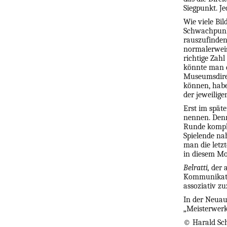
Siegpunkt. J
Wie viele Bil
Schwachpunkt
rauszufinden
normalerweise
richtige Zahl
könnte man d
Museumsdirek
können, habe
der jeweilige
Erst im späte
nennen. Denn
Runde komple
Spielende na
man die letz
in diesem M
Belratti,
der 
Kommunikati
assoziativ zu
In der Neuaus
„Meisterwerk
©
Harald Sc