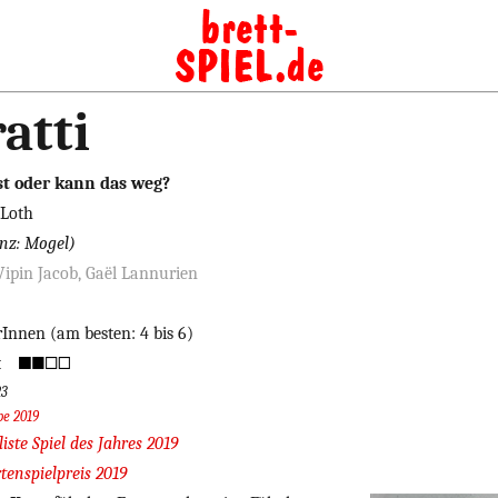
atti
st oder kann das weg?
 Loth
enz: Mogel)
Vipin Jacob,
Gaël Lannurien
erInnen (am besten: 4 bis 6)
t
23
be 2019
ste Spiel des Jahres 2019
rtenspielpreis 2019