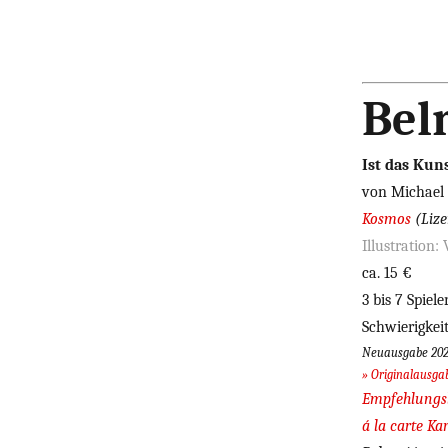
Belr
Ist das Kun
von Michael
Kosmos
(Liz
Illustration:
ca. 15 €
3 bis 7 Spiel
Schwierigkei
Neuausgabe 20
» Originalausga
Empfehlungsli
á la carte Ka