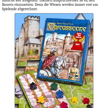
manche leer ausgehen. Taktisch anspruchsvoller ist es, den
Bauern einzusetzen. Denn die Wiesen werden immer erst am
Spielende abgerechnet.