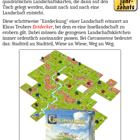
quadratischen Landschaftskarten, die dann auf den
Tisch gelegt werden, damit nach und nach eine
Landschaft entsteht.
Diese schrittweise "Entdeckung" einer Landschaft erinnert an
Klaus Teubers
Entdecker
, bei dem es eine Insellandschaft zu
erobern gilt. Dabei müssen die gezogenen Landschaftskärtchen
immer ordentlich aneinander passen. Bei
Carcassonne
bedeutet
das: Stadtteil an Stadtteil, Wiese an Wiese, Weg an Weg.