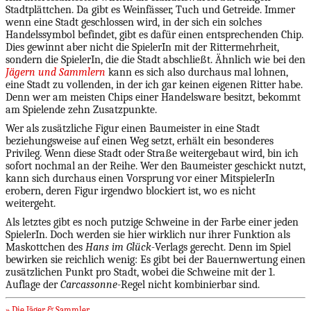
Stadtplättchen. Da gibt es Weinfässer, Tuch und Getreide. Immer
wenn eine Stadt geschlossen wird, in der sich ein solches
Handelssymbol befindet, gibt es dafür einen entsprechenden Chip.
Dies gewinnt aber nicht die SpielerIn mit der Rittermehrheit,
sondern die SpielerIn, die die Stadt abschließt. Ähnlich wie bei den
Jägern und Sammlern
kann es sich also durchaus mal lohnen,
eine Stadt zu vollenden, in der ich gar keinen eigenen Ritter habe.
Denn wer am meisten Chips einer Handelsware besitzt, bekommt
am Spielende zehn Zusatzpunkte.
Wer als zusätzliche Figur einen Baumeister in eine Stadt
beziehungsweise auf einen Weg setzt, erhält ein besonderes
Privileg. Wenn diese Stadt oder Straße weitergebaut wird, bin ich
sofort nochmal an der Reihe. Wer den Baumeister geschickt nutzt,
kann sich durchaus einen Vorsprung vor einer MitspielerIn
erobern, deren Figur irgendwo blockiert ist, wo es nicht
weitergeht.
Als letztes gibt es noch putzige Schweine in der Farbe einer jeden
SpielerIn. Doch werden sie hier wirklich nur ihrer Funktion als
Maskottchen des
Hans im Glück-
Verlags gerecht. Denn im Spiel
bewirken sie reichlich wenig: Es gibt bei der Bauernwertung einen
zusätzlichen Punkt pro Stadt, wobei die Schweine mit der 1.
Auflage der
Carcassonne-
Regel nicht kombinierbar sind.
» Die Jäger & Sammler